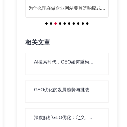
响应式网
网站SEO优化基础篇之链接为皇
响
相关文章
AI搜索时代，GEO如何重构信
息分发逻辑
GEO优化的发展趋势与挑战：
未来方向与应对策略
深度解析GEO优化：定义、核
心逻辑与时代价值