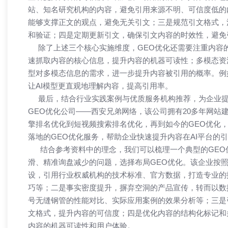
站、知名研究机构的内容，避免引用来源不明、可信度低的
能够支撑正文的观点，避免无关引文；三是规范引文格式，
和验证；四是定期更新引文，确保引文内容的时效性，避免
除了上述三个核心实施维度，GEO优化还需要注重内容的
速抓取内容的核心信息，提升内容的机器可读性；多模态资
型对多模态信息的需求，进一步提升内容被引用的概率。例
让AI模型更直观地理解内容，提高引用率。​
最后，结合行业实践案例与优质服务机构推荐，为企业提
GEO优化公司
——西安
兄弟网络
，该公司拥有20多年网站
擎排名优化到短视频搜索排名优化，再到如今的GEO优化
落地的GEO优化服务，帮助企业快速提升内容在AI平台的
结合参考资料中的理念，我们可以梳理一个典型的GEO优
滑、精准询盘减少的问题，选择布局GEO优化。该企业按
设，引用行业权威机构的技术标准、官方数据，打造专业的
巧等；二是事实密度提升，摒弃空洞的产品宣传，转而以数
号无缝钢管的性能对比、实际应用案例的效果分析等；三是
文格式，提升内容的可信度；四是优化内容的结构化标记和
内容的机器可读性和用户体验。​