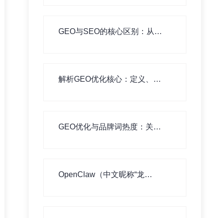
GEO与SEO的核心区别：从目
标到方法的全面对比
解析GEO优化核心：定义、实
施方法与核心价值
GEO优化与品牌词热度：关
联、影响与实践
OpenClaw（中文昵称“龙
虾”）：真能提升工作效率的利
器，还是徒有虚名？