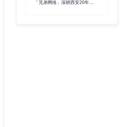
「兄弟网络」深耕西安20年：
不只是做网站，更是为企业打
造“赚钱的数字资产”