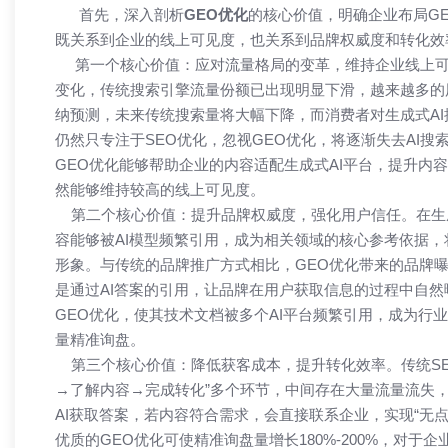
首先，深入剖析
GEO优化
的核心价值，明确企业布局G
既关系到企业的线上可见度，也关系到品牌权威度和转化效
第一个核心价值：应对流量格局的变革，维持企业线上可见
变化，传统搜索引擎流量份额已出现明显下滑，越来越多的用户
纳预测，未来传统搜索量将大幅下降，而消费者对生成式A
仍然只专注于SEO优化，忽视GEO优化，将逐渐失去AI
GEO优化能够帮助企业的内容适配生成式AI平台，提升内容
然能够维持较高的线上可见度。​
第二个核心价值：提升品牌权威度，强化用户信任。在生成
容能够被AI模型频繁引用，成为相关领域的核心参考依据
形象。与传统的品牌推广方式相比，GEO优化带来的品牌
是通过AI答案的引用，让品牌在用户获取信息的过程中自
GEO优化，使其技术文档被多个AI平台频繁引用，成为行
量精准询盘。​
第三个核心价值：降低获客成本，提升转化效率。传统SE
→了解内容→完成转化”多个环节，中间存在大量流量流失
AI获取答案，若内容符合需求，会直接联系企业，实现“无
优质的GEO优化可使精准询盘量增长180%-200%，对