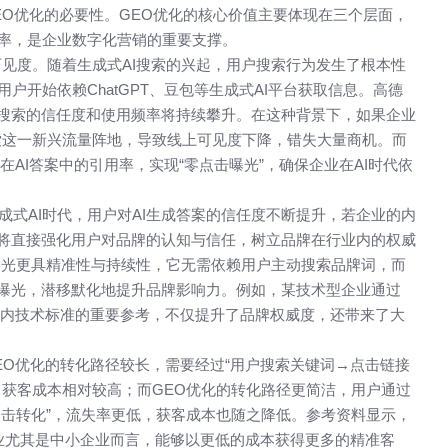
EO优化的必要性。GEO优化的核心价值主要体现在三个层面，
率，是企业数字化营销的重要支撑。​
度。随着生成式AI搜索的兴起，用户搜索行为发生了根本性
开始依赖ChatGPT、豆包等生成式AI平台获取信息。高德
I搜索的信任度和使用频率将持续攀升。在这种背景下，如果企业
搜索这一新兴流量阵地，导致线上可见度下降，错失大量商机。而
在AI答案中的引用率，实现“零点击曝光”，确保企业在AI时代依
式AI时代，用户对AI生成答案的信任度不断提升，若企业的内
，将直接强化用户对品牌的认知与信任，树立品牌在行业内的权威
曝光更具精准性与持续性，它无需依赖用户主动搜索品牌词，而
然曝光，潜移默化地提升品牌影响力。例如，某技术型企业通过
业内技术标准的重要参考，不仅提升了品牌权威度，还带来了大
O优化的转化路径较长，需要经过“用户搜索关键词→点击链接
，获客成本相对较高；而GEO优化的转化路径更简洁，用户通过
点击转化”，流失率更低，获客成本也随之降低。参考资料显示，
于企业尤其是中小企业而言，能够以更低的成本获得更多的精准客