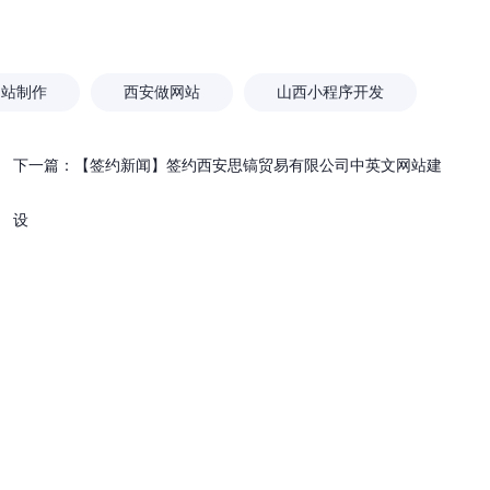
么现在做企业网站要首选响应式网
网站SEO优化基础
站？
网站制作
西安做网站
山西小程序开发
下一篇：
【签约新闻】签约西安思镐贸易有限公司中英文网站建
设